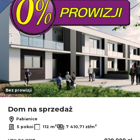
Bez prowizji
Dom na sprzedaż
Pabianice
2
2
5 pokoi
112 m
7 410,71 zł/m