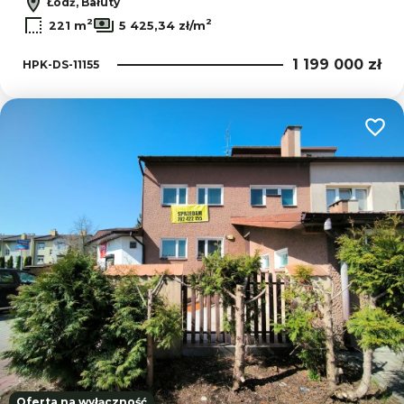
Łódź, Bałuty
2
2
221 m
5 425,34 zł/m
1 199 000 zł
HPK-DS-11155
Dodaj
Oferta na wyłączność