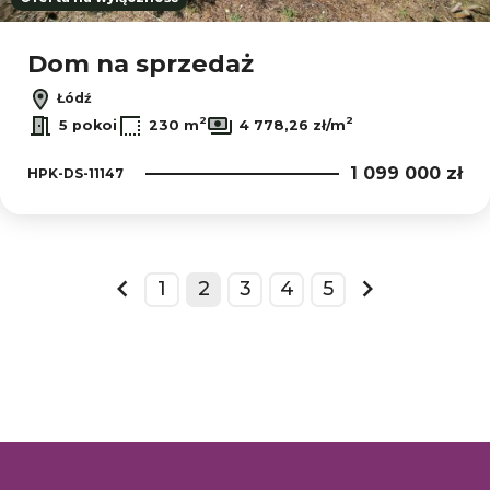
Dom na sprzedaż
Łódź
2
2
5 pokoi
230 m
4 778,26 zł/m
1 099 000 zł
HPK-DS-11147
1
2
3
4
5
prev
next