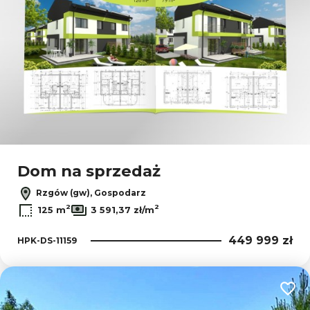
Dom na sprzedaż
Rzgów (gw), Gospodarz
2
2
125 m
3 591,37 zł/m
449 999 zł
HPK-DS-11159
Dodaj