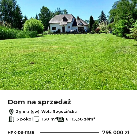
Dom na sprzedaż
Zgierz (gw), Wola Rogozińska
2
2
5 pokoi
130 m
6 115,38 zł/m
795 000 zł
HPK-DS-11158