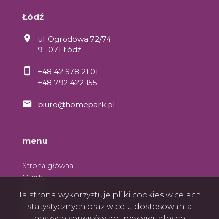
Łódź
ul. Ogrodowa 72/74
91-071 Łódź
+48 42 678 21 01
+48 792 422 155
biuro@homepark.pl
menu
Strona główna
Oferty
O nas
Ta strona wykorzystuje pliki cookies w celach
Zespół
statystycznych oraz w celu dostosowania
Kontakt
naszych serwisów do indywidualnych