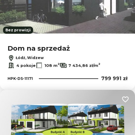
Bez prowizji
Dom na sprzedaż
Łódź, Widzew
2
2
4 pokoje
108 m
7 434,86 zł/m
799 991 zł
HPK-DS-11171
Dodaj