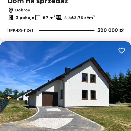
Dom na sprzedaż
Dobroń
2
2
3 pokoje
87 m
4 482,76 zł/m
390 000 zł
HPK-DS-11241
Dodaj