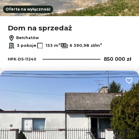
Oferta na wyłączność
Dom na sprzedaż
Bełchatów
2
2
3 pokoje
133 m
6 390,98 zł/m
850 000 zł
HPK-DS-11240
Dodaj