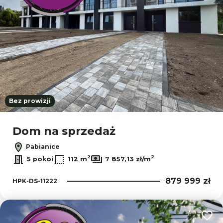
Bez prowizji
Dom na sprzedaż
Pabianice
2
2
5 pokoi
112 m
7 857,13 zł/m
879 999 zł
HPK-DS-11222
Dodaj