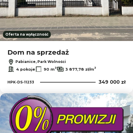
Oferta na wyłączność
Dom na sprzedaż
Pabianice, Park Wolności
2
2
4 pokoje
90 m
3 877,78 zł/m
349 000 zł
HPK-DS-11233
Dodaj