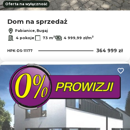
Oferta na wyłączność
Dom na sprzedaż
Pabianice, Bugaj
2
2
4 pokoje
73 m
4 999,99 zł/m
364 999 zł
HPK-DS-11177
Dodaj