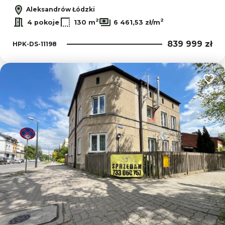
Aleksandrów Łódzki
2
2
4 pokoje
130 m
6 461,53 zł/m
839 999 zł
HPK-DS-11198
Dodaj