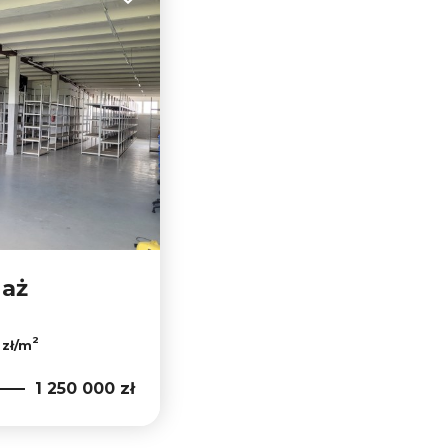
Dodaj do ulubionych
daż
2
 zł/m
1 250 000 zł