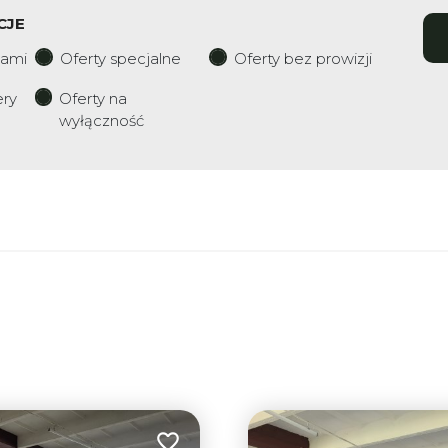
CJE
iami
Oferty specjalne
Oferty bez prowizji
ery
Oferty na
wyłączność