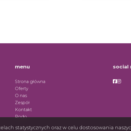
menu
social
Facebo
Face
Strona główna
Oferty
O nas
Zespół
Kontakt
Rodo
w celach statystycznych oraz w celu dostosowania nasz