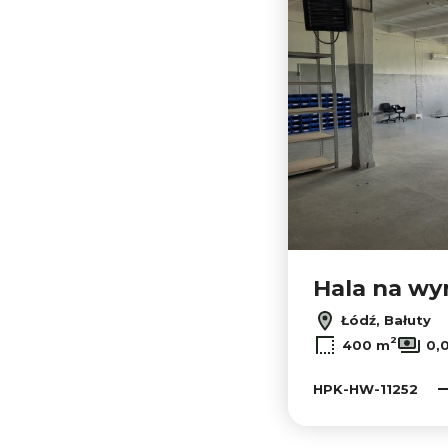
Hala na w
Łódź, Bałuty
2
400 m
0,
HPK-HW-11252