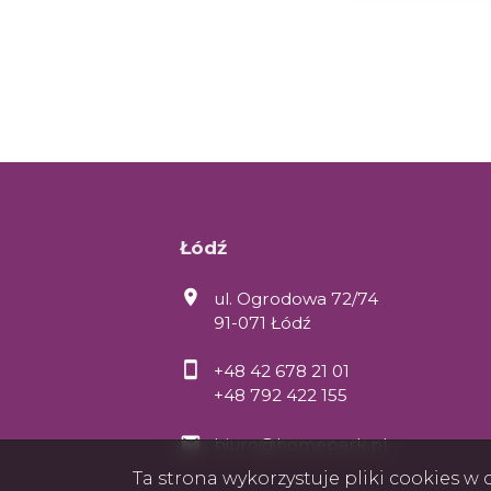
Łódź
ul. Ogrodowa 72/74
91-071 Łódź
+48 42 678 21 01
+48 792 422 155
biuro@homepark.pl
Ta strona wykorzystuje pliki cookies 