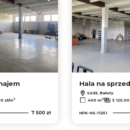
Dodaj do ulubionych
ynajem
Hala na sprze
Łódź, Bałuty
2
2
00 zł/m
400 m
3 125,00
7 500 zł
HPK-HS-11251