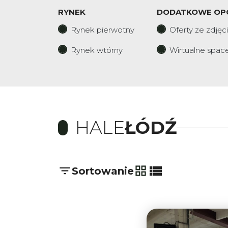
RYNEK
DODATKOWE OP
Rynek pierwotny
Oferty ze zdjęc
Rynek wtórny
Wirtualne spac
HALE
ŁÓDŹ
Sortowanie
tabela
lista