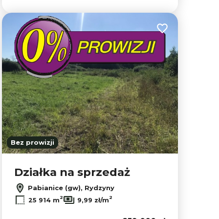
lubionych
Dodaj do ulubion
Bez prowizji
Działka na sprzedaż
Pabianice (gw), Rydzyny
2
2
25 914 m
9,99 zł/m