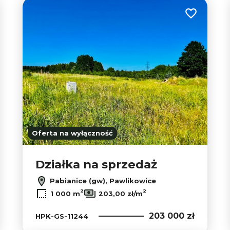
 do ulubionych
Dodaj do u
3
Oferta na wyłączność
2
2
Działka na sprzedaż
Pabianice (gw), Pawlikowice
2
2
1 000 m
203,00 zł/m
203 000 zł
HPK-GS-11244