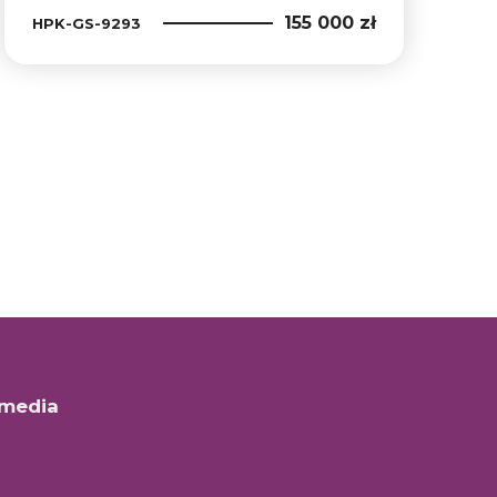
155 000 zł
HPK-GS-9293
 media
ok
book