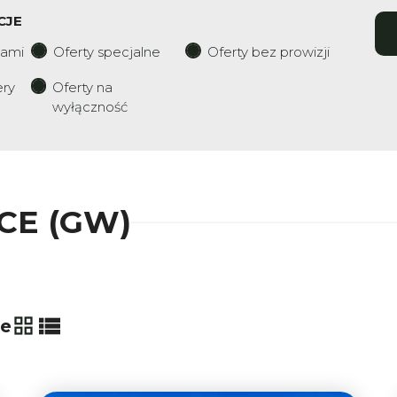
CJE
iami
Oferty specjalne
Oferty bez prowizji
ery
Oferty na
wyłączność
CE (GW)
ie
tabela
lista