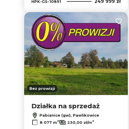
249 999 zł
HPK-GS-10891
Dodaj
Bez prowizji
Działka na sprzedaż
Pabianice (gw), Pawlikowice
2
2
8 077 m
230,00 zł/m