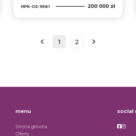
200 000 zł
HPK-GS-9561
1
2
prev
next
menu
social
Facebo
Face
Strona główna
Oferty