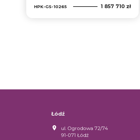
1 857 710 zł
HPK-GS-10265
Łódź
ul. Ogrodowa 72/74
91-071 Łódź