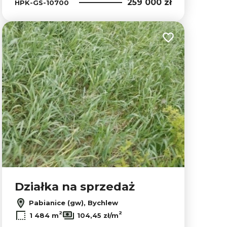
259 000 zł
HPK-GS-10700
lubionych
Dodaj do ulubion
Działka na sprzedaż
Pabianice (gw), Bychlew
2
2
1 484 m
104,45 zł/m