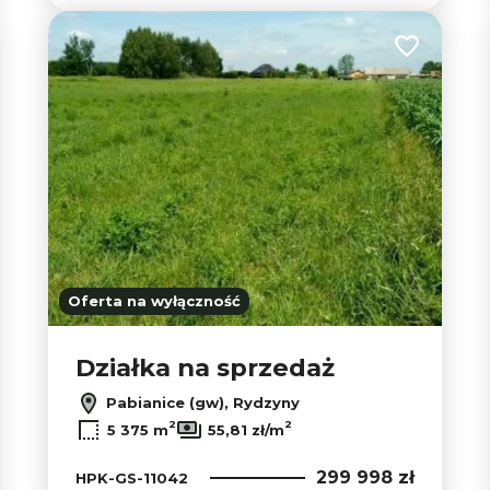
 do ulubionych
Dodaj do u
Oferta na wyłączność
Działka na sprzedaż
Pabianice (gw), Rydzyny
2
2
5 375 m
55,81 zł/m
299 998 zł
HPK-GS-11042