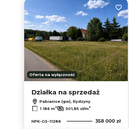
Dodaj
Oferta na wyłączność
Działka na sprzedaż
Pabianice (gw), Rydzyny
2
2
1 186 m
301,85 zł/m
358 000 zł
HPK-GS-11286