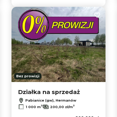
 do ulubionych
Dodaj do u
Bez prowizji
Działka na sprzedaż
Pabianice (gw), Hermanów
2
2
1 000 m
200,00 zł/m