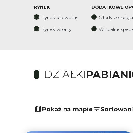
RYNEK
DODATKOWE OP
Rynek pierwotny
Oferty ze zdjęc
Rynek wtórny
Wirtualne spac
DZIAŁKI
PABIANI
+
−
Pokaż na mapie
Sortowan