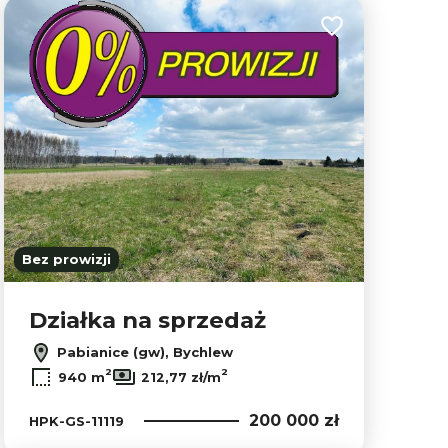
lubionych
Dodaj do ulubion
Bez prowizji
Działka na sprzedaż
Pabianice (gw), Bychlew
Leaflet
|
© OpenMapTiles
© OpenStreetMap contributors
2
2
940 m
212,77 zł/m
200 000 zł
HPK-GS-11119