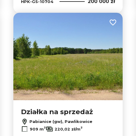
200 000 zł
HPK-GS-10704
 do ulubionych
Dodaj do u
Działka na sprzedaż
Pabianice (gw), Pawlikowice
2
2
909 m
220,02 zł/m