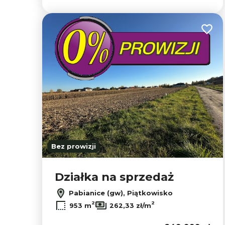
Dodaj
Bez prowizji
Działka na sprzedaż
Pabianice (gw), Piątkowisko
2
2
953 m
262,33 zł/m