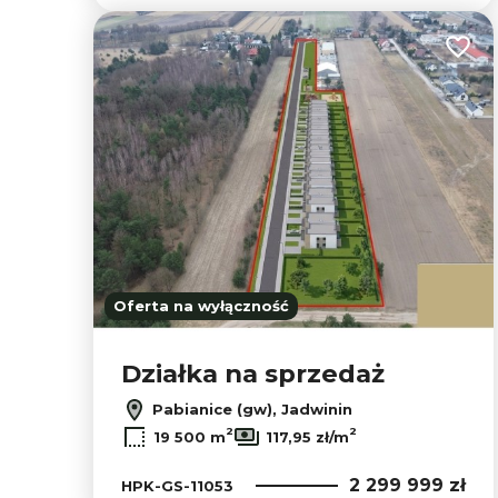
Dodaj
Oferta na wyłączność
Działka na sprzedaż
Pabianice (gw), Jadwinin
2
2
19 500 m
117,95 zł/m
2 299 999 zł
HPK-GS-11053