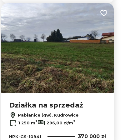
lubionych
Dodaj do ulubion
Działka na sprzedaż
Pabianice (gw), Kudrowice
2
2
1 250 m
296,00 zł/m
370 000 zł
HPK-GS-10941