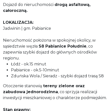
Dojazd do nieruchomości
drogą asfaltową,
całoroczną.
LOKALIZACJA:
Jadwinin | gm. Pabianice
Nieruchomość położona w spokojnej okolicy, w
sąsiedztwie węzła
S8 Pabianice Południe
, co
zapewnia szybki dojazd do głównych ośrodków
regionu.
Łódź - ok.15 minut
Pabianice - ok.5-10minut
Zduńska Wola / Sieradz - szybki dojazd trasą S8
Otoczenie stanowią
tereny zielone oraz
zabudowa jednorodzinna
, co sprzyja realizacji
inwestycji mieszkaniowej o charakterze podmiejskim.
Stan prawny: