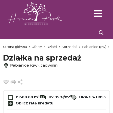
Strona główna
Oferty
Działki
Sprzedaż
Pabianice (gw)
J
Działka na sprzedaż
Pabianice (gw), Jadwinin
Dodaj do ulubionych
Drukuj
Udostępnij
2
19500.00 m²
117,95 zł/m
HPK-GS-11053
Oblicz ratę kredytu