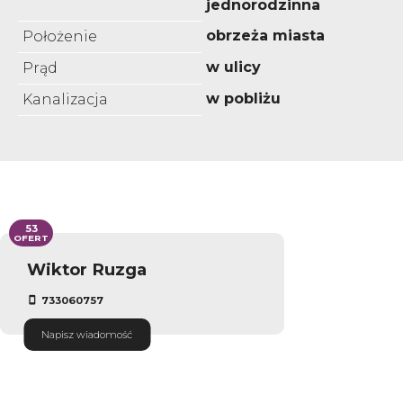
jednorodzinna
obrzeża miasta
Położenie
w ulicy
Prąd
w pobliżu
Kanalizacja
53
OFERT
Wiktor Ruzga
733060757
Napisz wiadomość