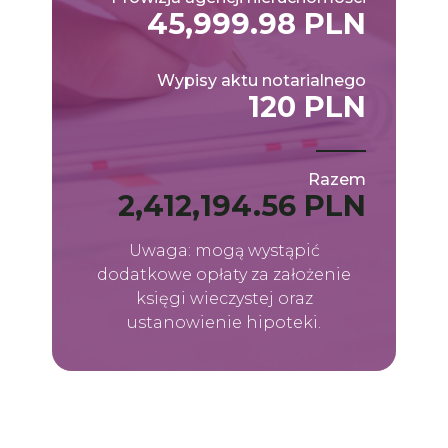
45,999.98 PLN
Wypisy aktu notarialnego
120 PLN
Razem
2,412,194.56 PLN
Uwaga: mogą wystąpić
dodatkowe opłaty za założenie
księgi wieczystej oraz
ustanowienie hipoteki.