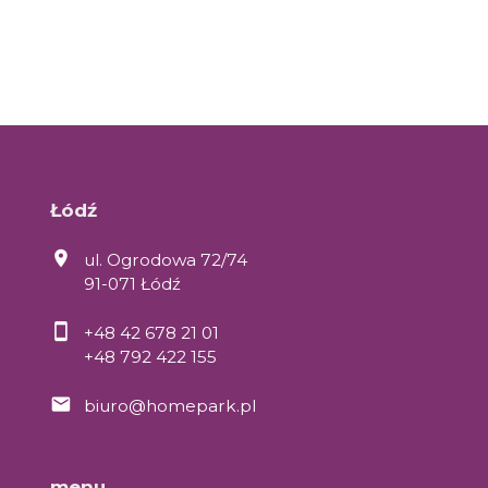
Łódź
ul. Ogrodowa 72/74
91-071 Łódź
+48 42 678 21 01
+48 792 422 155
biuro@homepark.pl
menu