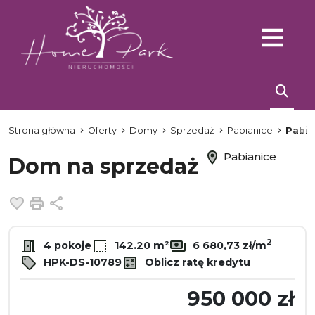
Strona główna
Oferty
Domy
Sprzedaż
Pabianice
Pabia
Pabianice
Dom na sprzedaż
Dodaj do ulubionych
Drukuj
Udostępnij
2
4 pokoje
142.20 m²
6 680,73 zł/m
HPK-DS-10789
Oblicz ratę kredytu
950 000 zł