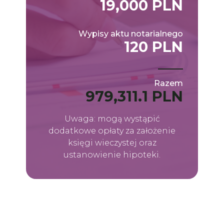
19,000 PLN
Wypisy aktu notarialnego
120 PLN
Razem
979,311.1 PLN
Uwaga: mogą wystąpić
dodatkowe opłaty za założenie
księgi wieczystej oraz
ustanowienie hipoteki.