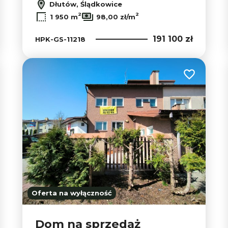
Dłutów, Ślądkowice
2
2
1 950 m
98,00 zł/m
191 100 zł
HPK-GS-11218
 do ulubionych
Dodaj do u
Oferta na wyłączność
Dom na sprzedaż