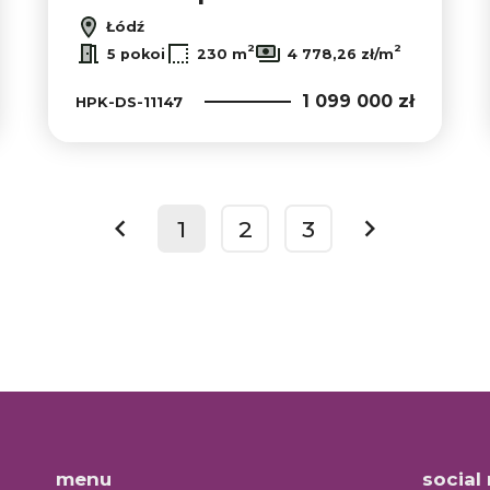
Łódź
2
2
5 pokoi
230 m
4 778,26 zł/m
1 099 000 zł
HPK-DS-11147
1
2
3
prev
next
menu
social