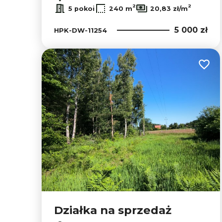
2
2
5 pokoi
240 m
20,83 zł/m
5 000 zł
HPK-DW-11254
Dodaj
Działka na sprzedaż