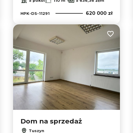
5 pokoi
110 m
5 636,36 zł/m
620 000 zł
HPK-DS-11291
 do ulubionych
Dodaj do u
Dom na sprzedaż
Tuszyn