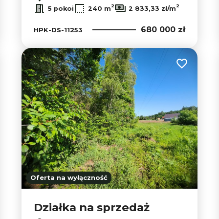
2
2
5 pokoi
240 m
2 833,33 zł/m
680 000 zł
HPK-DS-11253
 do ulubionych
Dodaj do u
Oferta na wyłączność
Działka na sprzedaż