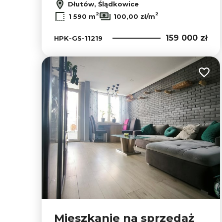
Dłutów, Ślądkowice
2
2
1 590 m
100,00 zł/m
159 000 zł
HPK-GS-11219
Dodaj
Mieszkanie na sprzedaż