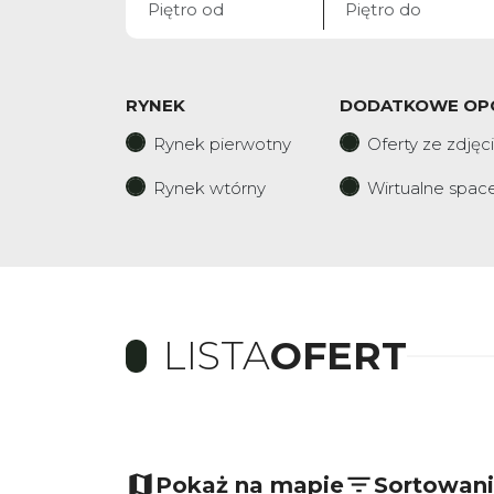
RYNEK
DODATKOWE OP
Rynek pierwotny
Oferty ze zdjęc
Rynek wtórny
Wirtualne spac
LISTA
OFERT
+
−
Pokaż na mapie
Sortowan