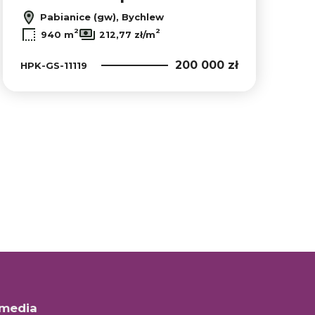
Pabianice (gw), Bychlew
2
2
940 m
212,77 zł/m
200 000 zł
HPK-GS-11119
 media