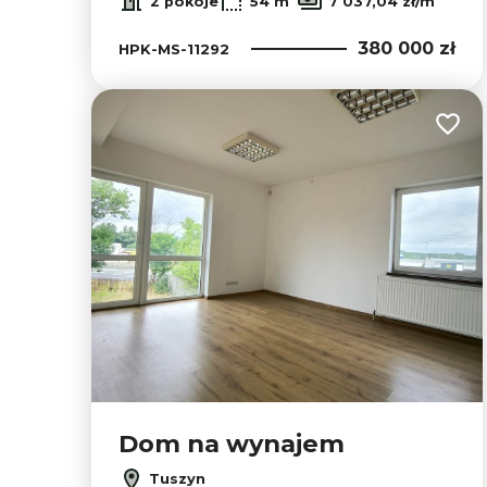
2 pokoje
54 m
7 037,04 zł/m
380 000 zł
HPK-MS-11292
Dodaj
Dom na wynajem
Tuszyn