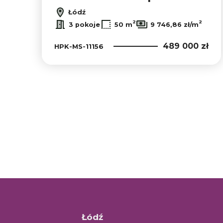
Łódź
2
2
3 pokoje
50 m
9 746,86 zł/m
489 000 zł
HPK-MS-11156
Łódź