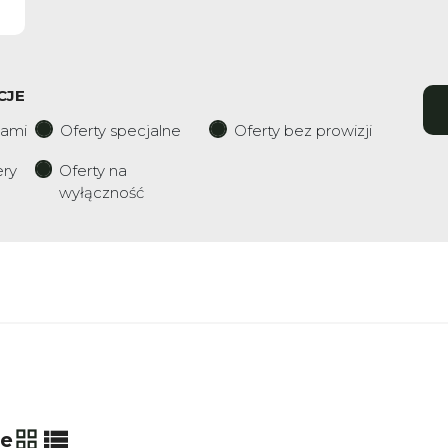
CJE
iami
Oferty specjalne
Oferty bez prowizji
ery
Oferty na
wyłączność
ie