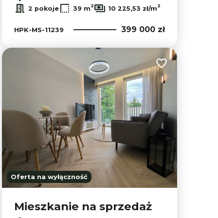
2
2
2 pokoje
39 m
10 225,53 zł/m
399 000 zł
HPK-MS-11239
lubionych
Dodaj do ulubion
Oferta na wyłączność
Mieszkanie na sprzedaż