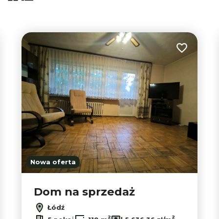
tabela
lista
3
 do ulubionych
Dodaj do u
9
3
2
Nowa oferta
Dom na sprzedaż
Łódź
2
2