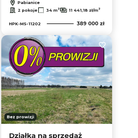
Pabianice
2
2
2 pokoje
34 m
11 441,18 zł/m
389 000 zł
HPK-MS-11202
lubionych
Dodaj do ulubion
Bez prowizji
Działka na sprzedaż