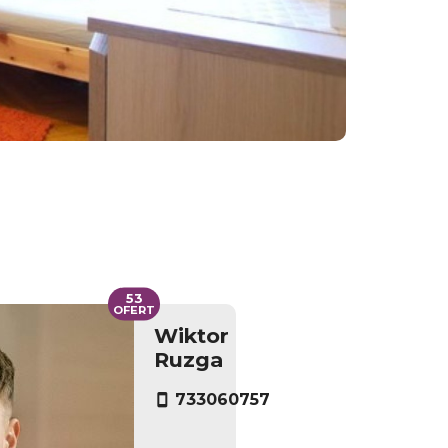
53
OFERT
Wiktor
Ruzga
733060757