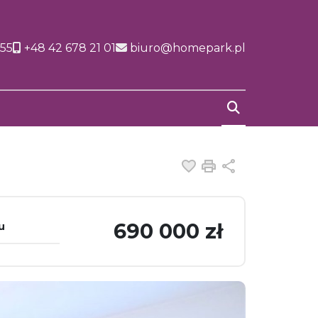
155
+48 42 678 21 01
biuro@homepark.pl
Dodaj do ulubiony
Drukuj
Udostępnij
690 000 zł
u