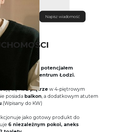
Napisz wiadomość
UCHOMOŚCI
nie z ogromnym potencjałem
one w ścisłym centrum Łodzi.
jduję się na
2 piętrze
w 4-piętrowym
ie posiada
balkon
, a dodatkowym atutem
u
.(Wpisany do KW)
kcjonuje jako gotowy produkt do
muje
6 niezależnym pokoi, aneks
2 toalety.