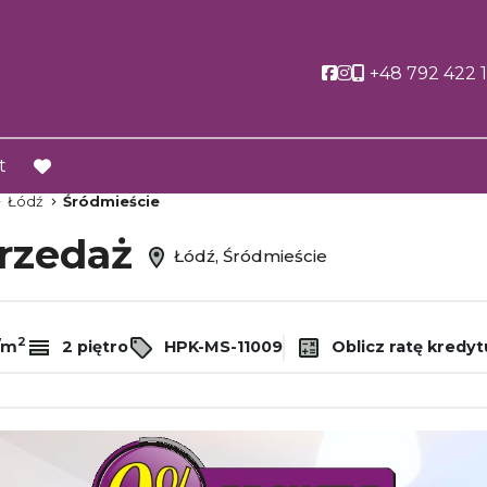
Social link
Social link
+48 792 422 
t
favorite
Łódź
Śródmieście
przedaż
Łódź, Śródmieście
2
/m
2 piętro
HPK-MS-11009
Oblicz ratę kredyt