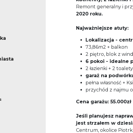
Remont generalny i pr
2020 roku.
Najważniejsze atuty:
ska
Lokalizacja - cent
73,86m2 + balkon
2 piętro, blok z win
iasta
6 pokoi - idealne
2 łazienki + 2 toalet
garaż na podwórku
pełna własność + Ks
przychód z najmu o
²
Cena garażu: 55.000zł
Jeśli planujesz napra
jest strzałem w dziesi
Centrum, okolice Piotrko