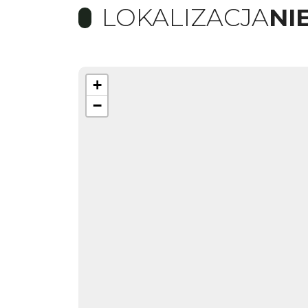
LOKALIZACJA
NI
+
−