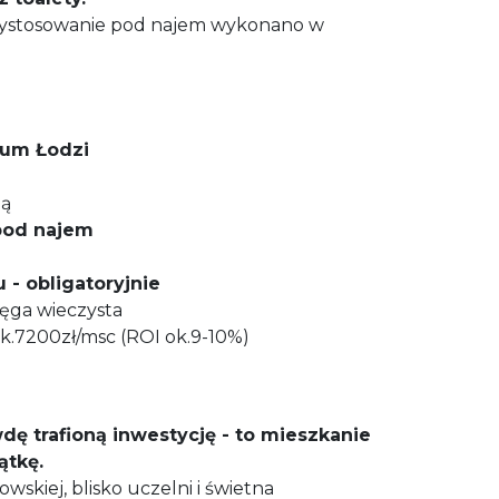
zystosowanie pod najem wykonano w
rum Łodzi
dą
 pod najem
y
 - obligatoryjnie
ięga wieczysta
k.7200zł/msc (ROI ok.9-10%)
wdę trafioną inwestycję - to mieszkanie
ątkę.
wskiej, blisko uczelni i świetna