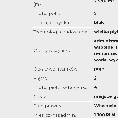
73,90 m²
[m2]
5
Liczba pokoi
blok
Rodzaj budynku
wielka pły
Technologia budowlana
administra
wspólne, 
Opłaty w czynszu
remontowy
woda, wyw
prąd
Opłaty wg liczników
2
Piętro
4
Liczba pięter w budynku
miejsce g
Garaż
Własność
Stan prawny
1 100 PLN
Mies. czynsz admin.