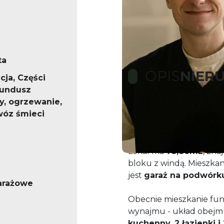
ta
OPIS
NIER
cja, Części
fundusz
, ogrzewanie,
óz śmieci
Na sprzedaż mieszka
inwestycyjnym, położ
Lokal ma
73,86m2
, zna
bloku z windą. Mieszkan
jest
garaż na podwórk
arażowe
Obecnie mieszkanie fun
wynajmu - układ obej
kuchenny, 2 łazienki i 