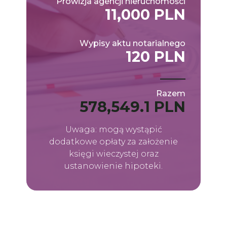
Prowizja agencji nieruchomości
11,000 PLN
Wypisy aktu notarialnego
120 PLN
Razem
578,549.1 PLN
Uwaga: mogą wystąpić
dodatkowe opłaty za założenie
księgi wieczystej oraz
ustanowienie hipoteki.