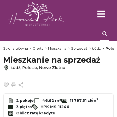
Strona główna
Oferty
Mieszkania
Sprzedaż
Łódź
Poles
Mieszkanie na sprzedaż
Łódź, Polesie, Nowe Złotno
Dodaj do ulubionych
Drukuj
Udostępnij
2
2 pokoje
46.62 m²
11 797,51 zł/m
3 piętro
HPK-MS-11246
Oblicz ratę kredytu