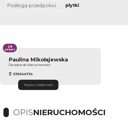
płytki
Podłoga przedpokoi
29
OFERT
Paulina Mikołajewska
Doradca ds Nieruchomości
535044734
Napisz wiadomość
OPIS
NIERUCHOMOŚCI