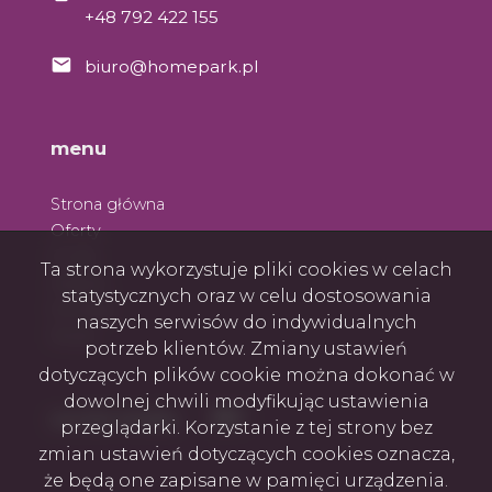
+48 792 422 155
biuro@homepark.pl
menu
Strona główna
Oferty
O nas
Ta strona wykorzystuje pliki cookies w celach
Zespół
statystycznych oraz w celu dostosowania
Kontakt
naszych serwisów do indywidualnych
Rodo
potrzeb klientów. Zmiany ustawień
dotyczących plików cookie można dokonać w
dowolnej chwili modyfikując ustawienia
Facebook
Facebook
social media
przeglądarki. Korzystanie z tej strony bez
zmian ustawień dotyczących cookies oznacza,
że będą one zapisane w pamięci urządzenia.