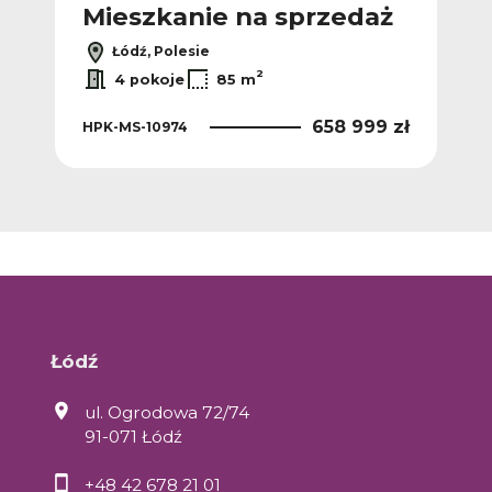
ż
Mieszkanie na sprzedaż
M
Łódź, Polesie
2
4 pokoje
85 m
 zł
658 999 zł
HPK-MS-10974
HPK
Łódź
ul. Ogrodowa 72/74
91-071 Łódź
+48 42 678 21 01