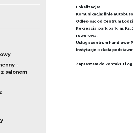
Lokalizacja:
Komunikacja: linie autobuso
Odległość od Centrum Łodzi:
Rekreacja: park park im. Ks.
rowerowa.
Usługi: centrum handlowe-Pa
Instytucje: szkoła podstawow
dowy
Zapraszam do kontaktu i og
henny -
 z salonem
c
ry