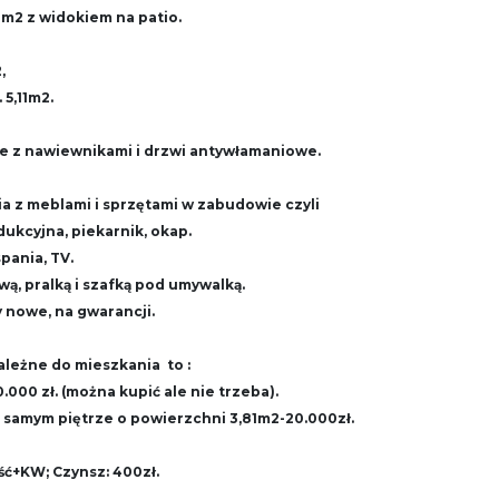
12m2 z widokiem na patio.
,
 5,11m2.
 z nawiewnikami i drzwi antywłamaniowe.
a z meblami i sprzętami w zabudowie czyli
dukcyjna, piekarnik, okap.
pania, TV.
wą, pralką i szafką pod umywalką.
y nowe, na gwarancji.
leżne do mieszkania to :
000 zł. (można kupić ale nie trzeba).
 samym piętrze o powierzchni 3,81m2-20.000zł.
ć+KW; Czynsz: 400zł.