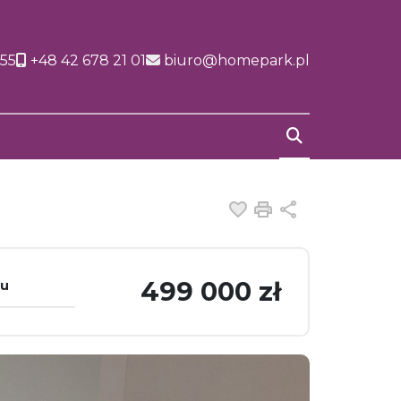
155
+48 42 678 21 01
biuro@homepark.pl
Dodaj do ulubiony
Drukuj
Udostępnij
499 000 zł
tu