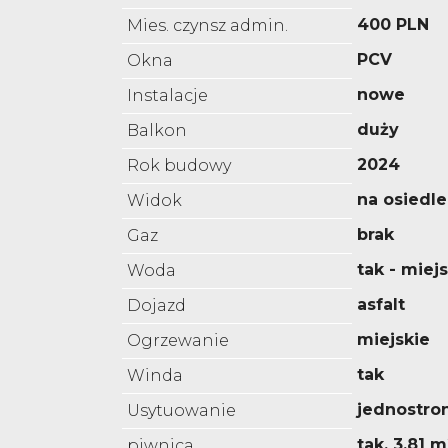
400 PLN
Mies. czynsz admin.
PCV
Okna
nowe
Instalacje
duży
Balkon
2024
Rok budowy
na osiedle
Widok
brak
Gaz
tak - miej
Woda
asfalt
Dojazd
miejskie
Ogrzewanie
tak
Winda
jednostro
Usytuowanie
tak, 3,81 m
piwnica