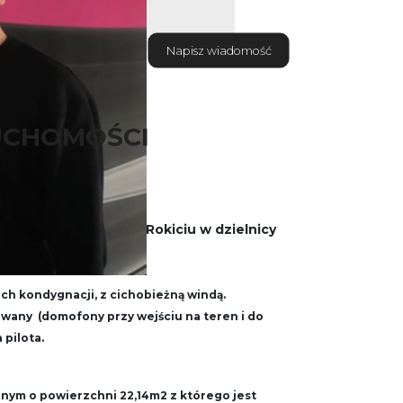
Napisz wiadomość
UCHOMOŚCI
partament ,
nym osiedlu na Nowym Rokiciu w dzielnicy
ch kondygnacji, z cichobieżną windą.
wany (domofony przy wejściu na teren i do
pilota.
ym o powierzchni 22,14m2 z którego jest