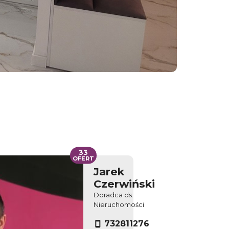
33
OFERT
Jarek
Czerwiński
Doradca ds.
Nieruchomości
732811276