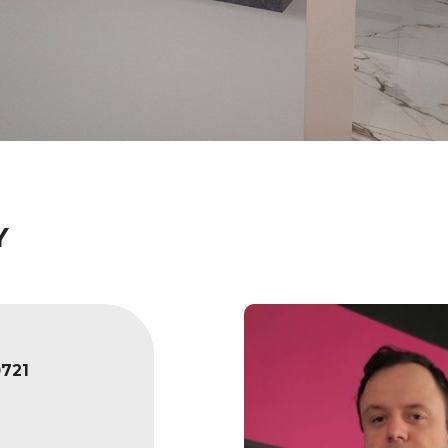
Y
721