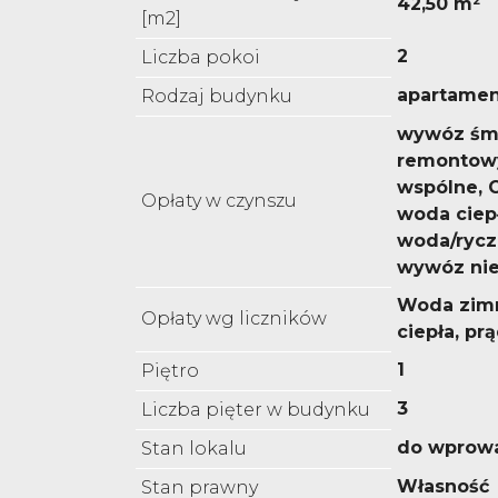
42,50 m²
[m2]
2
Liczba pokoi
apartame
Rodzaj budynku
wywóz śmi
remontowy
wspólne, 
Opłaty w czynszu
woda ciepł
woda/rycz
wywóz nie
Woda zim
Opłaty wg liczników
ciepła, pr
1
Piętro
3
Liczba pięter w budynku
do wprow
Stan lokalu
Własność
Stan prawny