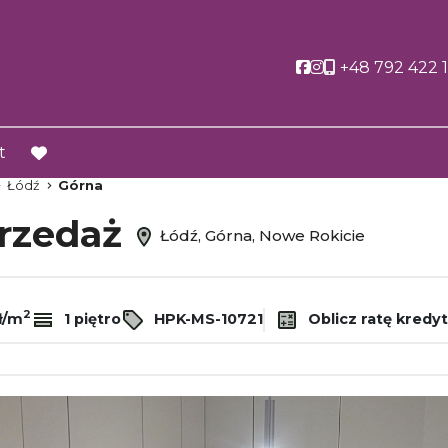
Social link
Social link
+48 792 422 
t
favorite
Łódź
Górna
przedaż
Łódź, Górna, Nowe Rokicie
2
zł/m
1 piętro
HPK-MS-10721
Oblicz ratę kredy