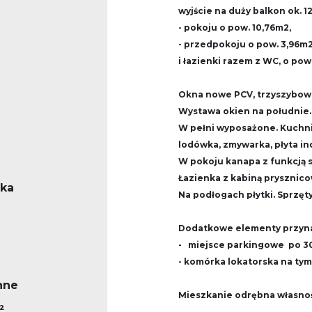
wyjście na duży balkon ok. 
- pokoju o pow. 10,76m2,
- przedpokoju o pow. 3,96m2
i łazienki razem z WC, o pow.
Okna nowe PCV, trzyszybowe
Wystawa okien na południe.
W pełni wyposażone. Kuchni
lodówka, zmywarka, płyta in
W pokoju kanapa z funkcją s
Łazienka z kabiną prysznico
ska
Na podłogach płytki. Sprzęt
Dodatkowe elementy przyna
- miejsce parkingowe po 30.
- komórka lokatorska na tym
nne
Mieszkanie odrębna własnoś
²