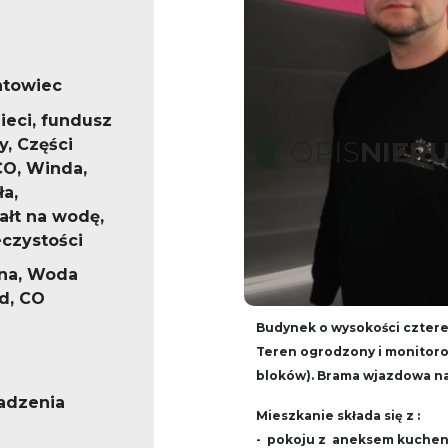
ntowiec
eci, fundusz
, Części
OPIS
NIER
CO, Winda,
a,
ałt na wodę,
Przedstawiam Państwu a
czystości
na I piętrze, na strzeżo
na, Woda
Łódź-Górna.
ąd, CO
Budynek o wysokości cztere
Teren ogrodzony i monitoro
bloków). Brama wjazdowa na 
adzenia
Mieszkanie składa się z :
- pokoju z aneksem kuchenn