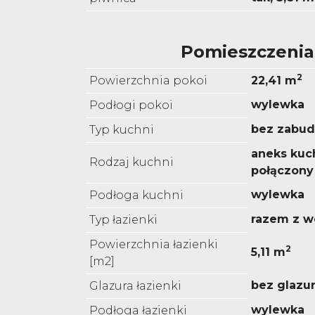
Pomieszczenia
2
Powierzchnia pokoi
22,41 m
wylewka
Podłogi pokoi
bez zabu
Typ kuchni
aneks kuc
Rodzaj kuchni
połączony
wylewka
Podłoga kuchni
razem z w
Typ łazienki
Powierzchnia łazienki
2
5,11 m
[m2]
bez glazu
Glazura łazienki
wylewka
Podłoga łazienki