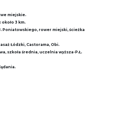
we miejskie.
 około 3 km.
 J. Poniatowskiego, rower miejski, ścieżka
saż Łódzki, Castorama, Obi.
a, szkoła średnia, uczelnia wyższa-P.Ł.
lądania.