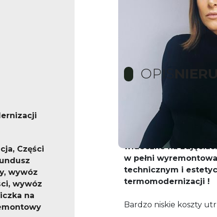
OPIS
NIER
rnizacji
Oferujemy Państwu w
widoczne na zdjęciach
cja, Części
w pełni wyremontowa
fundusz
technicznym i estet
y, wywóz
termomodernizacji !
ści, wywóz
liczka na
Bardzo niskie koszty ut
remontowy