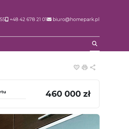
155
+48 42 678 21 01
biuro@homepark.pl
Dodaj do ulubiony
Drukuj
Udostępnij
460 000 zł
ytu