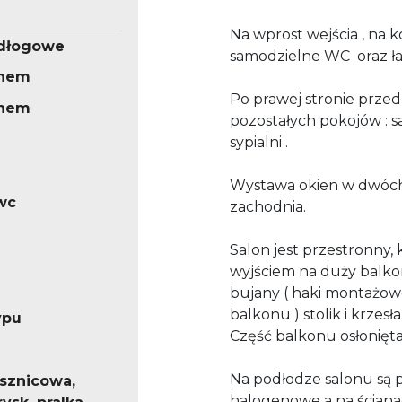
Na wprost wejścia , na 
odłogowe
samodzielne WC oraz łaz
knem
Po prawej stronie przed
knem
pozostałych pokojów : s
sypialni .
Wystawa okien w dwóch 
wc
zachodnia.
Salon jest przestronny,
wyjściem na duży balkon.
bujany ( haki montażow
balkonu ) stolik i krzes
ypu
Część balkonu osłonięta
Na podłodze salonu są p
ysznicowa,
halogenowe a na ścianac