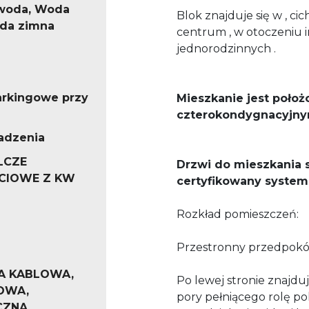
 woda, Woda
Blok znajduje się w , cic
oda zimna
centrum , w otoczeniu
jednorodzinnych .
arkingowe przy
Mieszkanie jest położ
czterokondygnacyjnym
adzenia
LCZE
Drzwi do mieszkania
CIOWE Z KW
certyfikowany system
Rozkład pomieszczeń:
Przestronny przedpokój,
A KABLOWA,
Po lewej stronie znajduj
OWA,
pory pełniącego rolę po
CZNA