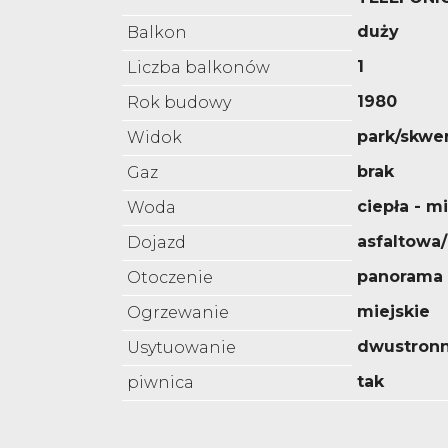
duży
Balkon
1
Liczba balkonów
1980
Rok budowy
park/skwe
Widok
brak
Gaz
ciepła - m
Woda
asfaltowa
Dojazd
panorama
Otoczenie
miejskie
Ogrzewanie
dwustron
Usytuowanie
tak
piwnica