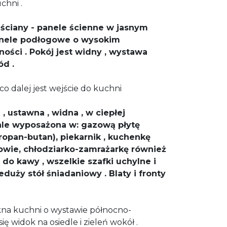
chni .
ściany - panele ścienne w jasnym
panele podłogowe o wysokim
ności . Pokój jest widny , wystawa
ód .
eco dalej jest wejście do kuchni
, ustawna , widna , w ciepłej
ale wyposażona w:
gazową płytę
propan-butan), piekarnik , kuchenkę
wie, chłodziarko-zamrażarkę również
do kawy , wszelkie szafki uchylne i
duży stół śniadaniowy . Blaty i fronty
okna kuchni o wystawie północno-
ię widok na osiedle i zieleń wokół .