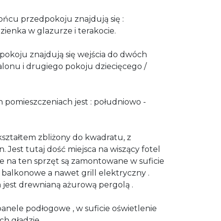
końcu przedpokoju znajdują się :
ienka w glazurze i terakocie.
pokoju znajdują się wejścia do dwóch
alonu i drugiego pokoju dziecięcego /
pomieszczeniach jest : południowo -
 kształtem zbliżony do kwadratu, z
 Jest tutaj dość miejsca na wiszący fotel
e na ten sprzęt są zamontowane w suficie
ła balkonowe a nawet grill elektryczny .
 jest drewnianą ażurową pergolą .
anele podłogowe , w suficie oświetlenie
h gładzie.