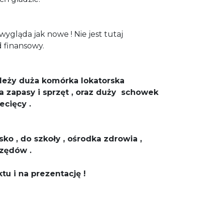
ygląda jak nowe ! Nie jest tutaj
 finansowy.
leży duża komórka lokatorska
 zapasy i sprzęt , oraz duży schowek
ecięcy .
sko , do szkoły , ośrodka zdrowia ,
rzędów .
u i na prezentację !