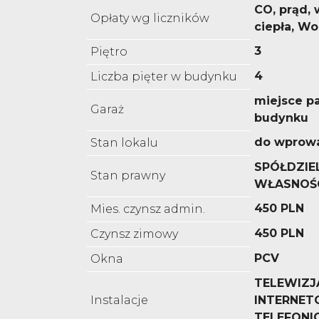
CO, prąd,
Opłaty wg liczników
ciepła, W
3
Piętro
4
Liczba pięter w budynku
miejsce p
Garaż
budynku
do wprow
Stan lokalu
SPÓŁDZIE
Stan prawny
WŁASNOŚ
450 PLN
Mies. czynsz admin.
450 PLN
Czynsz zimowy
PCV
Okna
TELEWIZJ
Instalacje
INTERNET
TELEFONI