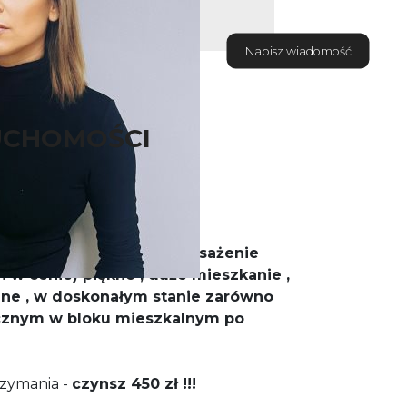
Napisz wiadomość
UCHOMOŚCI
 pełni wyposażone (wyposażenie
 w cenie) piękne , duże mieszkanie ,
ne , w doskonałym stanie zarówno
ycznym w bloku mieszkalnym po
rzymania -
czynsz 450 zł !!!