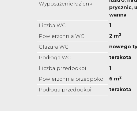
lustro, nat
Wyposażenie łazienki
prysznic,
wanna
1
Liczba WC
2
2 m
Powierzchnia WC
nowego t
Glazura WC
terakota
Podłoga WC
1
Liczba przedpokoi
2
6 m
Powierzchnia przedpokoi
terakota
Podłoga przedpokoi