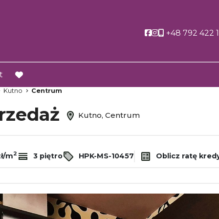
Social link
Social link
+48 792 422 
t
favorite
Kutno
Centrum
przedaż
Kutno, Centrum
2
zł/m
3 piętro
HPK-MS-10457
Oblicz ratę kred