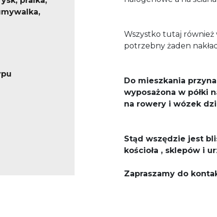
rysk, pralka,
 umywalka,
Wszystko tutaj również w
potrzebny żaden nakład
ypu
Do mieszkania przyna
wyposażona w półki na
na rowery i wózek dzi
Stąd wszędzie jest bli
kościoła , sklepów i u
Zapraszamy do kontakt