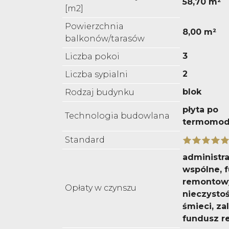
58,70 m²
[m2]
Powierzchnia
8,00 m²
balkonów/tarasów
3
Liczba pokoi
2
Liczba sypialni
blok
Rodzaj budynku
płyta po
Technologia budowlana
termomode
Standard
administra
wspólne, 
remontow
Opłaty w czynszu
nieczysto
śmieci, za
fundusz 