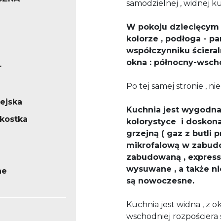
samodzielnej , widnej ku
W pokoju dziecięcym 
kolorze , podłoga - 
współczynniku ścieral
okna : północny-wsch
r
Po tej samej stronie , ni
iejska
Kuchnia jest wygodna 
/kostka
kolorystyce i doskon
grzejną ( gaz z butli 
mikrofalową w zabudo
zabudowaną , express 
wysuwane , a także nie
ne
są nowoczesne.
Kuchnia jest widna , z 
wschodniej rozpościera s