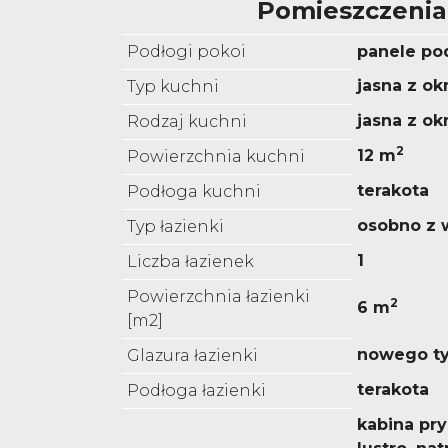
Pomieszczenia
Podłogi pokoi
panele p
jasna z o
Typ kuchni
jasna z o
Rodzaj kuchni
2
12 m
Powierzchnia kuchni
terakota
Podłoga kuchni
osobno z 
Typ łazienki
1
Liczba łazienek
Powierzchnia łazienki
2
6 m
[m2]
nowego t
Glazura łazienki
terakota
Podłoga łazienki
kabina pr