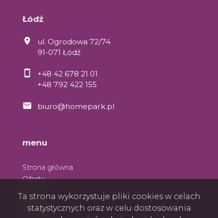
Łódź
ul. Ogrodowa 72/74
91-071 Łódź
+48 42 678 21 01
+48 792 422 155
biuro@homepark.pl
menu
Strona główna
Oferty
O nas
Ta strona wykorzystuje pliki cookies w celach
Zespół
statystycznych oraz w celu dostosowania
Kontakt