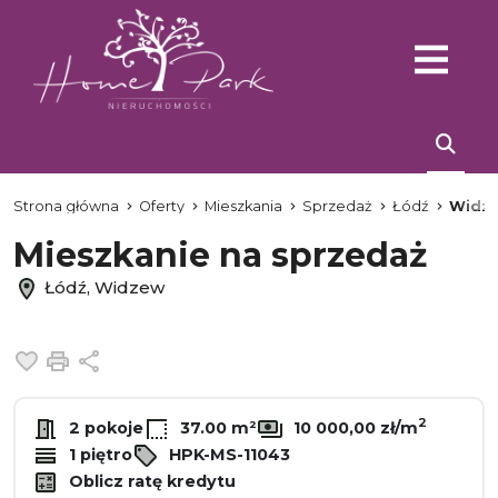
Strona główna
Oferty
Mieszkania
Sprzedaż
Łódź
Widz
Mieszkanie na sprzedaż
Łódź, Widzew
Dodaj do ulubionych
Drukuj
Udostępnij
2
2 pokoje
37.00 m²
10 000,00 zł/m
1 piętro
HPK-MS-11043
Oblicz ratę kredytu