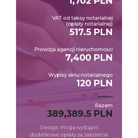
1,702 PLN
VAT od taksy notarialnej
(opłaty notarialnej)
517.5 PLN
Prowizja agencji nieruchomości
7,400 PLN
Wypisy aktu notarialnego
120 PLN
Razem
389,389.5 PLN
Uwaga: mogą wystąpić
dodatkowe opłaty za założenie