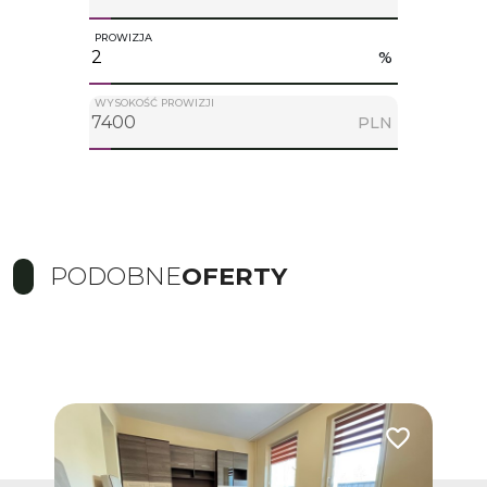
PROWIZJA
%
WYSOKOŚĆ PROWIZJI
PLN
PODOBNE
OFERTY
Dodaj do ulubionych
Dodaj do ulub