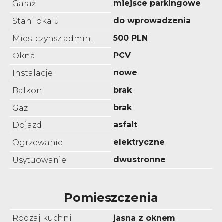
miejsce parkingowe
Garaż
do wprowadzenia
Stan lokalu
500 PLN
Mies. czynsz admin.
PCV
Okna
nowe
Instalacje
brak
Balkon
brak
Gaz
asfalt
Dojazd
elektryczne
Ogrzewanie
dwustronne
Usytuowanie
Pomieszczenia
Rodzaj kuchni
jasna z oknem