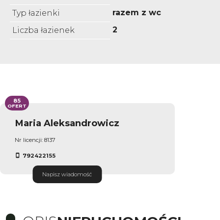
razem z wc
Typ łazienki
2
Liczba łazienek
85
OFERT
Maria Aleksandrowicz
Nr licencji: 8137
792422155
Napisz wiadomość