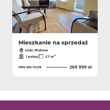
Ofer
ż
Mieszkanie na sprzedaż
M
Łódź, Widzew
2
1 pokoj
27 m
 zł
269 999 zł
HPK-MS-11228
HPK