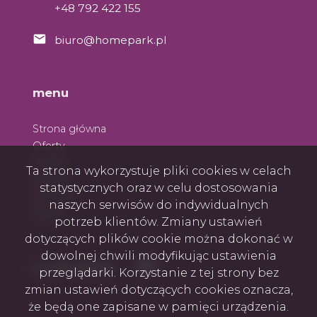
+48 792 422 155
biuro@homepark.pl
menu
Strona główna
Oferty
O nas
Ta strona wykorzystuje pliki cookies w celach
Zespół
statystycznych oraz w celu dostosowania
Kontakt
naszych serwisów do indywidualnych
Rodo
potrzeb klientów. Zmiany ustawień
dotyczących plików cookie można dokonać w
dowolnej chwili modyfikując ustawienia
Facebook
Facebook
social media
przeglądarki. Korzystanie z tej strony bez
zmian ustawień dotyczących cookies oznacza,
że będą one zapisane w pamięci urządzenia.