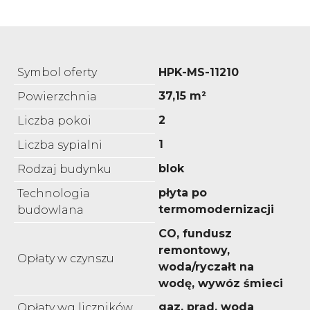
Symbol oferty
HPK-MS-11210
37,15 m²
Powierzchnia
2
Liczba pokoi
1
Liczba sypialni
blok
Rodzaj budynku
płyta po
Technologia
termomodernizacji
budowlana
CO, fundusz
remontowy,
Opłaty w czynszu
woda/ryczałt na
wodę, wywóz śmieci
gaz, prąd, woda
Opłaty wg liczników