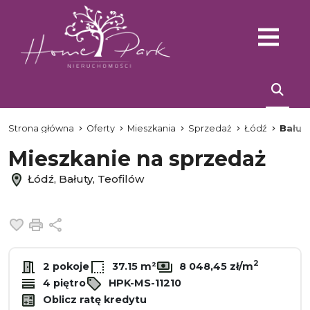
Strona główna
Oferty
Mieszkania
Sprzedaż
Łódź
Bałut
Mieszkanie na sprzedaż
Łódź, Bałuty, Teofilów
Dodaj do ulubionych
Drukuj
Udostępnij
2
2 pokoje
37.15 m²
8 048,45 zł/m
4 piętro
HPK-MS-11210
Oblicz ratę kredytu