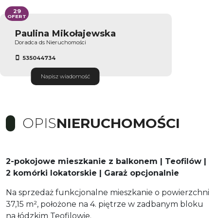
29
OFERT
Paulina Mikołajewska
Doradca ds Nieruchomości
535044734
Napisz wiadomość
OPIS
NIERUCHOMOŚCI
2-pokojowe mieszkanie z balkonem | Teofilów |
2 komórki lokatorskie | Garaż opcjonalnie
Na sprzedaż funkcjonalne mieszkanie o powierzchni
37,15 m², położone na 4. piętrze w zadbanym bloku
na łódzkim Teofilowie.