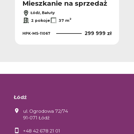
ż
Mieszkanie na sprzedaż
M
Łódź, Bałuty
2
2 pokoje
37 m
 zł
299 999 zł
HPK-MS-11067
HPK
Łódź
ul. Ogrodowa 72/74
91-071 Łódź
+48 42 678 21 01