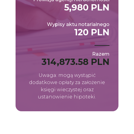
5,980 PLN
Wypisy aktu notarialnego
120 PLN
Razem
314,873.58 PLN
Uwaga: mogą wystąpić
dodatkowe opłaty za założenie
księgi wieczystej oraz
ustanowienie hipoteki.