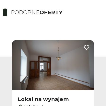
PODOBNE
OFERTY
Dodaj do ulub
Lokal na wynajem