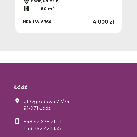
Łódź, Polesie
2
80 m
4 000 zł
HPK-LW-8766
Łódź
ul. Ogrodowa 72/74
91-071 Łódź
+48 42 678 21 01
+48 792 422 155