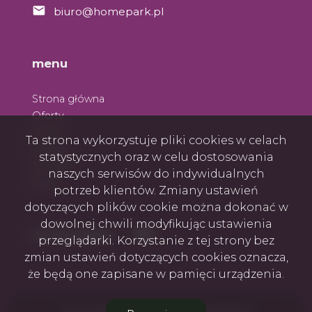
biuro@homepark.pl
menu
Strona główna
Oferty
O nas
Ta strona wykorzystuje pliki cookies w celach
Zespół
statystycznych oraz w celu dostosowania
Kontakt
naszych serwisów do indywidualnych
Rodo
potrzeb klientów. Zmiany ustawień
dotyczących plików cookie można dokonać w
dowolnej chwili modyfikując ustawienia
Facebook
Facebook
social media
przeglądarki. Korzystanie z tej strony bez
zmian ustawień dotyczących cookies oznacza,
że będą one zapisane w pamięci urządzenia.
Firma Home Park Nieruchomości © 2026