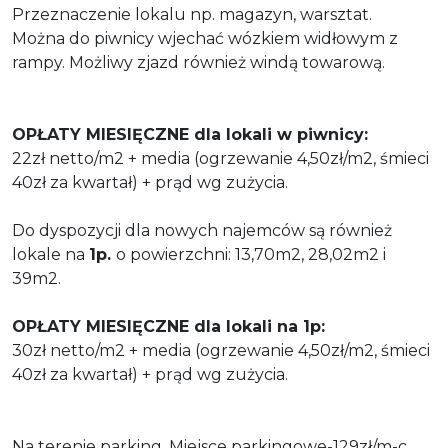
Przeznaczenie lokalu np. magazyn, warsztat.
Można do piwnicy wjechać wózkiem widłowym z
rampy. Możliwy zjazd również windą towarową.
OPŁATY MIESIĘCZNE dla lokali w piwnicy:
22zł netto/m2 + media (ogrzewanie 4,50zł/m2, śmieci
40zł za kwartał) + prąd wg zużycia.
Do dyspozycji dla nowych najemców są również
lokale na
1p.
o powierzchni: 13,70m2, 28,02m2 i
39m2.
OPŁATY MIESIĘCZNE dla lokali na 1p:
30zł netto/m2 + media (ogrzewanie 4,50zł/m2, śmieci
40zł za kwartał) + prąd wg zużycia.
Na terenie parking. Miejsce parkingowe-129zł/m-c