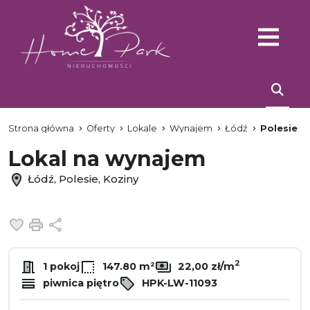
Strona główna
Oferty
Lokale
Wynajem
Łódź
Polesie
Lokal na wynajem
Łódź, Polesie, Koziny
Dodaj do ulubionych
Drukuj
Udostępnij
2
1 pokoj
147.80 m²
22,00 zł/m
piwnica piętro
HPK-LW-11093