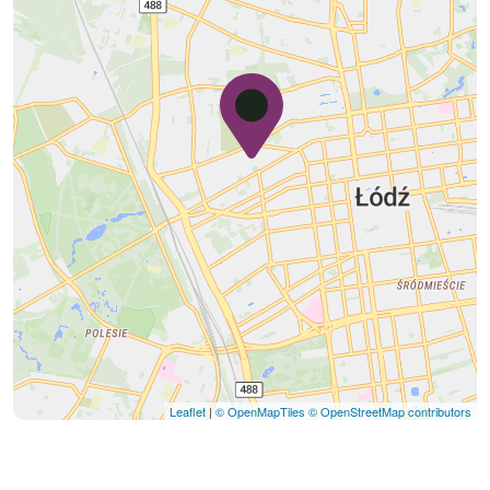
Leaflet
|
© OpenMapTiles
© OpenStreetMap contributors