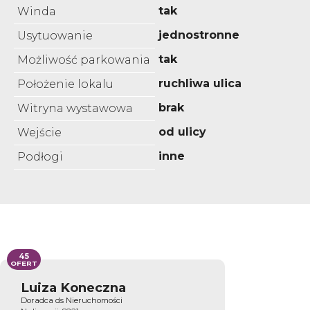
tak
Winda
jednostronne
Usytuowanie
tak
Możliwość parkowania
ruchliwa ulica
Położenie lokalu
brak
Witryna wystawowa
od ulicy
Wejście
inne
Podłogi
45
OFERT
Luiza Koneczna
Doradca ds Nieruchomości