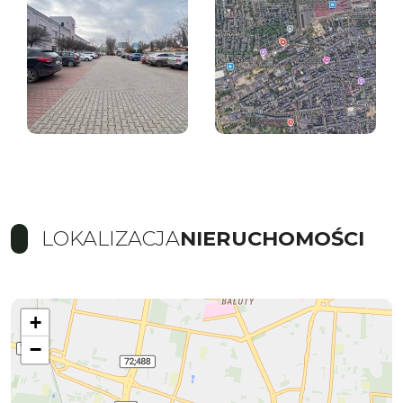
LOKALIZACJA
NIERUCHOMOŚCI
+
−