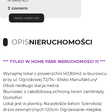
Nr licencji: 8221
535019375
Napisz wiadomość
OPIS
NIERUCHOMOŚCI
*** TYLKO W HOME PARK NIERUCHOMOŚCI !!! ***
Wynajmę lokal o powierzchni 147,80m2 w biurowcu
przy ul. Ogrodowej 72/74 - blisko Manufaktury!
Obok niedługo stacja metra.
Biurowiec z całodobową ochroną, teren zamknięty.
Domofon.
Lokal jest w piwnicy. Na połodze beton. Szerokość
drzwi zewnętrznych 120cm. Ogrzewanie miejskie.