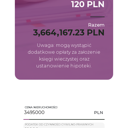
120 PLN
Razem
3,664,167.23 PLN
Uwaga: mogą wystąpić
dodatkowe opłaty za założenie
księgi wieczystej oraz
ustanowienie hipoteki.
CENA NIERUCHOMOŚCI
PLN
PODATEK OD CZYNNOŚCI CYWILNO-PRAWNYCH