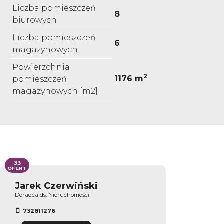
Liczba pomieszczeń
8
biurowych
Liczba pomieszczeń
6
magazynowych
Powierzchnia
2
1176 m
pomieszczeń
magazynowych [m2]
33
OFERT
Jarek Czerwiński
Doradca ds. Nieruchomości
732811276