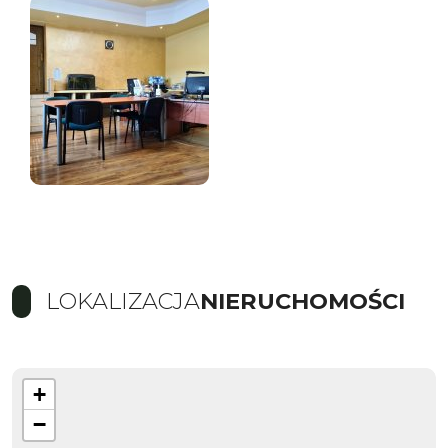
LOKALIZACJA
NIERUCHOMOŚCI
+
−