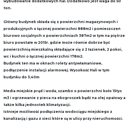
wybudowanie dodatkowych hal. Dodatkowo jest waga do 50
ton.
Główny budynek składa się z powierzchni magazynowych i
produkcyjnych o łącznej powierzchni 888m2 i pomieszczeń
biurowo socjalnych o powierzchniach 387m2 w tym na piętrze
biuro powstałe w 2015r. gdzie może równie dobrze być
powierzchnią mieszkalną składające się z 2 łazienek, 2 pokoi,
wc i kuchni o łącznej powierzchni 178m2.
Budynek ten ma w oknach rolety antywłamaniowe,
podłączenie instalacji alarmowej. Wysokość Hali w tym
budynku do 3,40m
Media miejskie prąd i woda, szambo o powierzchni koło 15tys
m3 i ogrzewanie z pieca na ekogroszek bądź na olej opałowy a
także kilka jednostek klimatyzacji.
Istnieje możliwość podłączenia wodociągu miejskiego z
kanalizacją i gazu z sieci które są w ulicy przy nieruchomości.