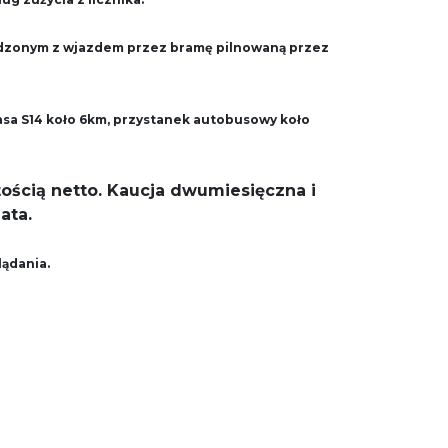
odzonym z wjazdem przez bramę pilnowaną przez
rasa S14 koło 6km, przystanek autobusowy koło
ością netto. Kaucja dwumiesięczna i
ata.
lądania.