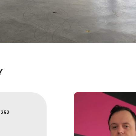
Y
1252