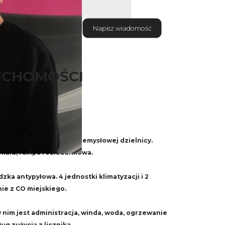
Napisz wiadomość
UCHOMOŚCI
filowie
e się na 2 piętrze w przemysłowej dzielnicy.
okalu, rampa rozładunkowa.
zka antypyłowa. 4 jednostki klimatyzacji i 2
e z CO miejskiego.
 nim jest administracja, winda, woda, ogrzewanie
ug zużycia z licznika.