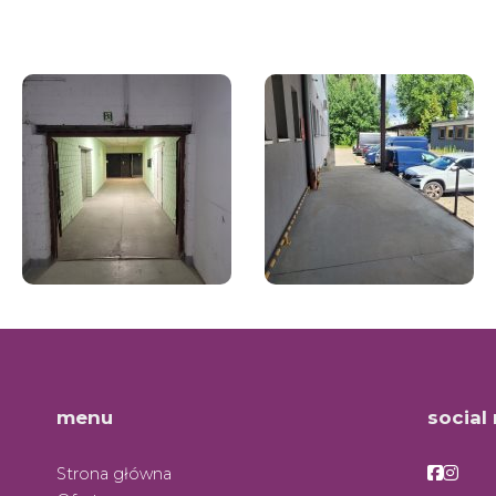
menu
social
Facebo
Face
Strona główna