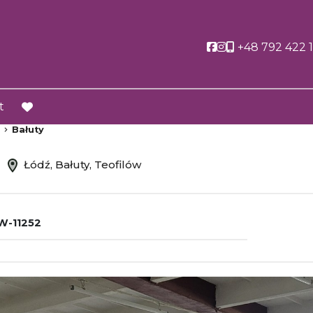
Social link
Social link
+48 792 422 
t
favorite
Bałuty
m
Łódź, Bałuty, Teofilów
W-11252