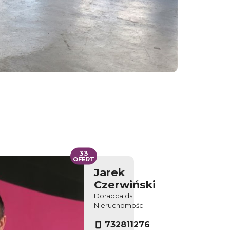
33
OFERT
Jarek
Czerwiński
Doradca ds.
Nieruchomości
732811276