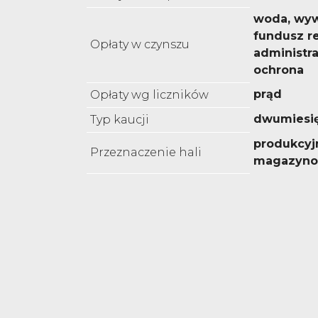
woda, wyw
fundusz r
Opłaty w czynszu
administra
ochrona
prąd
Opłaty wg liczników
dwumiesi
Typ kaucji
produkcyj
Przeznaczenie hali
magazyn