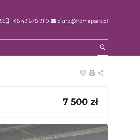
155
+48 42 678 21 01
biuro@homepark.pl
Dodaj do ulubiony
Drukuj
Udostępnij
7 500 zł