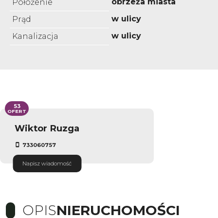
obrzeża miasta
Położenie
w ulicy
Prąd
w ulicy
Kanalizacja
53
OFERT
Wiktor Ruzga
733060757
Napisz wiadomość
OPIS
NIERUCHOMOŚCI