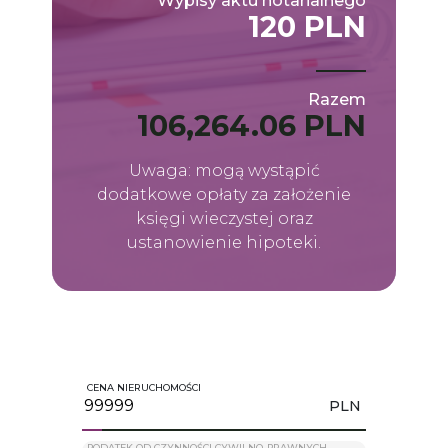
Wypisy aktu notarialnego
120 PLN
Razem
106,264.06 PLN
Uwaga: mogą wystąpić
dodatkowe opłaty za założenie
księgi wieczystej oraz
ustanowienie hipoteki.
CENA NIERUCHOMOŚCI
PLN
PODATEK OD CZYNNOŚCI CYWILNO-PRAWNYCH