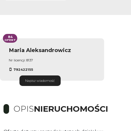
84
OFERT
Maria Aleksandrowicz
Nr licencji: 8137
792422155
Napisz wiadomość
OPIS
NIERUCHOMOŚCI