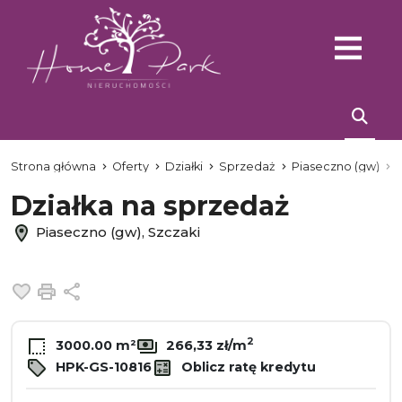
Strona główna
Oferty
Działki
Sprzedaż
Piaseczno (gw)
Działka na sprzedaż
Piaseczno (gw), Szczaki
Dodaj do ulubionych
Drukuj
Udostępnij
2
3000.00 m²
266,33 zł/m
HPK-GS-10816
Oblicz ratę kredytu