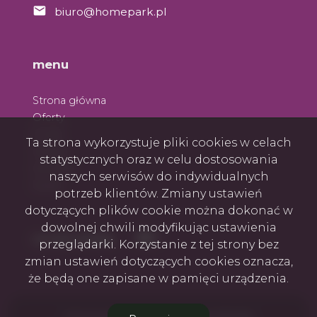
biuro@homepark.pl
menu
Strona główna
Oferty
O nas
Ta strona wykorzystuje pliki cookies w celach
Zespół
statystycznych oraz w celu dostosowania
Kontakt
naszych serwisów do indywidualnych
Rodo
potrzeb klientów. Zmiany ustawień
dotyczących plików cookie można dokonać w
dowolnej chwili modyfikując ustawienia
Facebook
Facebook
social media
przeglądarki. Korzystanie z tej strony bez
zmian ustawień dotyczących cookies oznacza,
że będą one zapisane w pamięci urządzenia.
Firma Home Park Nieruchomości © 2026