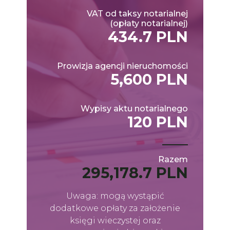
VAT od taksy notarialnej
(opłaty notarialnej)
434.7 PLN
Prowizja agencji nieruchomości
5,600 PLN
Wypisy aktu notarialnego
120 PLN
Razem
295,178.7 PLN
Uwaga: mogą wystąpić
dodatkowe opłaty za założenie
księgi wieczystej oraz