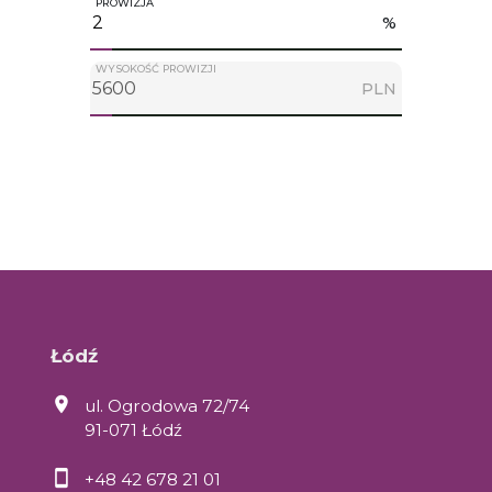
PROWIZJA
%
WYSOKOŚĆ PROWIZJI
PLN
Łódź
ul. Ogrodowa 72/74
91-071 Łódź
+48 42 678 21 01