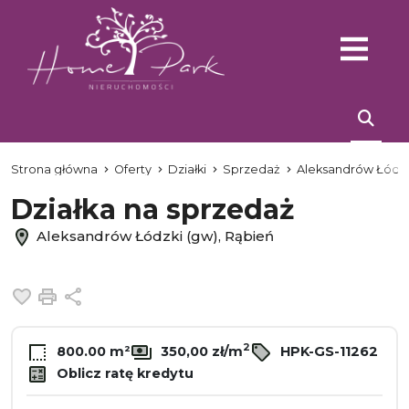
Strona główna
Oferty
Działki
Sprzedaż
Aleksandrów Łódzk
Działka na sprzedaż
Aleksandrów Łódzki (gw), Rąbień
Dodaj do ulubionych
Drukuj
Udostępnij
2
800.00 m²
350,00 zł/m
HPK-GS-11262
Oblicz ratę kredytu