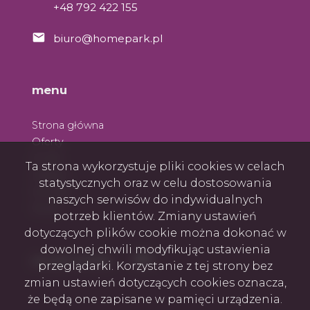
+48 792 422 155
biuro@homepark.pl
menu
Strona główna
Oferty
O nas
Ta strona wykorzystuje pliki cookies w celach
Zespół
statystycznych oraz w celu dostosowania
Kontakt
naszych serwisów do indywidualnych
Rodo
potrzeb klientów. Zmiany ustawień
dotyczących plików cookie można dokonać w
dowolnej chwili modyfikując ustawienia
Facebook
Facebook
social media
przeglądarki. Korzystanie z tej strony bez
zmian ustawień dotyczących cookies oznacza,
że będą one zapisane w pamięci urządzenia.