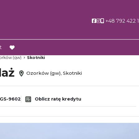
Social link
Social link
+48 792 422 
t
favorite
orków (gw)
Skotniki
daż
Ozorków (gw), Skotniki
GS-9602
Oblicz ratę kredytu