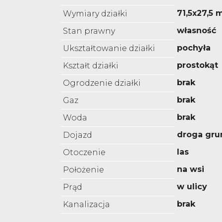
71,5x27,5 
Wymiary działki
własność
Stan prawny
pochyła
Ukształtowanie działki
prostokąt
Kształt działki
brak
Ogrodzenie działki
brak
Gaz
brak
Woda
droga gru
Dojazd
las
Otoczenie
na wsi
Położenie
w ulicy
Prąd
brak
Kanalizacja