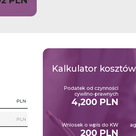
92 PLN
Kalkulator
kosztów
Podatek od czynności
cywilno-prawnych
4,200 PLN
PLN
PLN
Wniosek o wpis do KW
ag
200 PLN