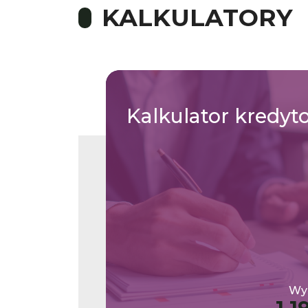
KALKULATORY
Kalkulator
kredyt
Wys