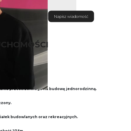
Napisz wiadomość
UCHOMOŚCI
otnikach
t prostokąta.
ania przestrzennego na budowę jednorodzinną.
czony.
ziałek budowlanych oraz rekreacyjnych.
j
bokość 27,5m