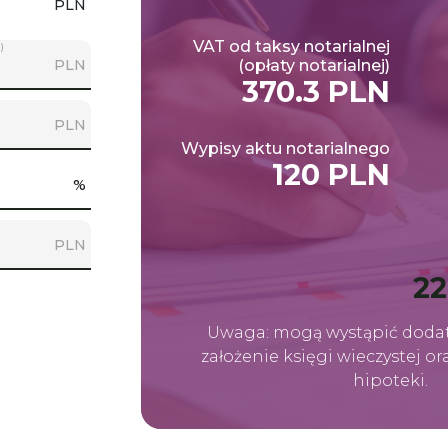
PLN
VAT od taksy notarialnej
)
PLN
(opłaty notarialnej)
370.3 PLN
PLN
Wypisy aktu notarialnego
120 PLN
%
PLN
22
Uwaga: mogą wystąpić dodat
założenie księgi wieczystej o
hipoteki.