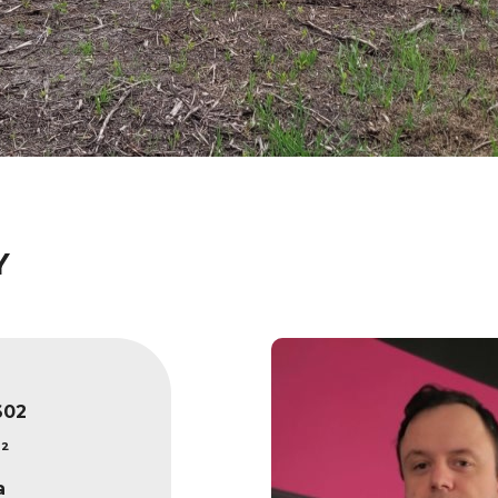
Y
602
²
a