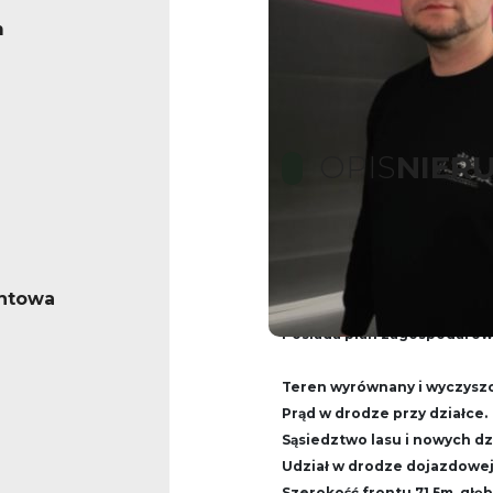
m
OPIS
NIER
Działka budowlana w Sk
ntowa
Powierzchnia 1997m2, kształ
Posiada plan zagospodarow
Teren wyrównany i wyczysz
Prąd w drodze przy działce.
Sąsiedztwo lasu i nowych d
Udział w drodze dojazdowe
Szerokość frontu 71,5m, głę