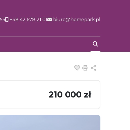
155
+48 42 678 21 01
biuro@homepark.pl
Dodaj do ulubiony
Drukuj
Udostępnij
210 000 zł