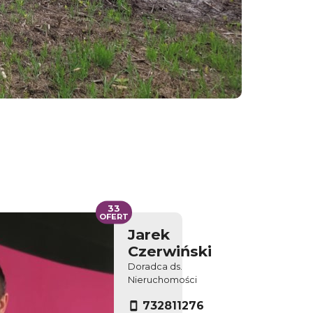
33
OFERT
Jarek
Czerwiński
Doradca ds.
Nieruchomości
732811276