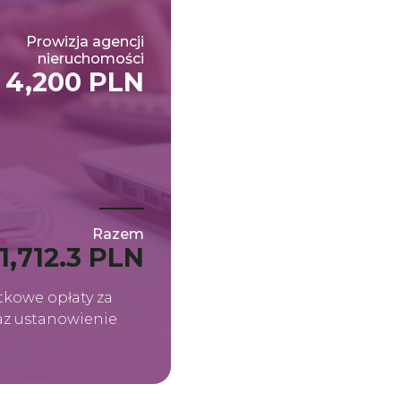
Prowizja agencji
nieruchomości
4,200 PLN
Razem
1,712.3 PLN
kowe opłaty za
raz ustanowienie