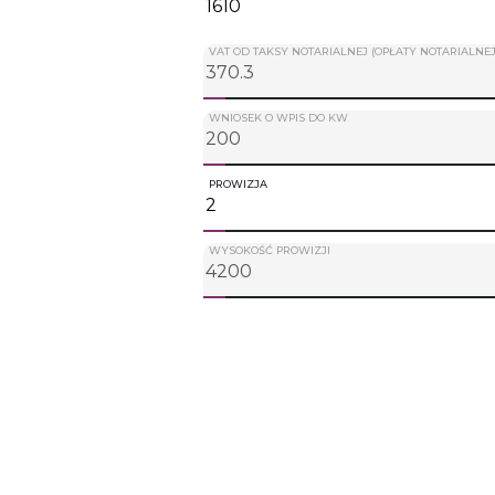
VAT OD TAKSY NOTARIALNEJ (OPŁATY NOTARIALNEJ
WNIOSEK O WPIS DO KW
PROWIZJA
WYSOKOŚĆ PROWIZJI