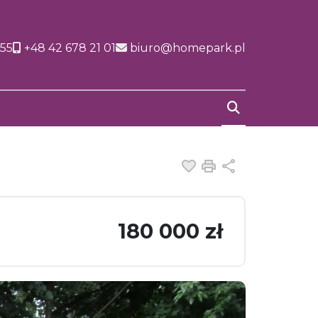
155
+48 42 678 21 01
biuro@homepark.pl
Dodaj do ulubiony
Drukuj
Udostępnij
180 000 zł