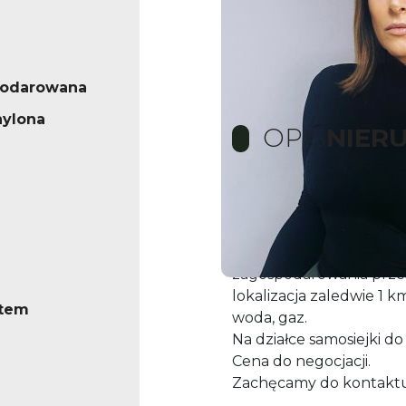
podarowana
hylona
OPIS
NIER
Oferujemy do sprzedaży
powierzchni ok. 2300 m
Działka położona przy u
zagospodarowania prze
lokalizacja zaledwie 1 k
stem
woda, gaz.
Na działce samosiejki d
Cena do negocjacji.
Zachęcamy do kontaktu 