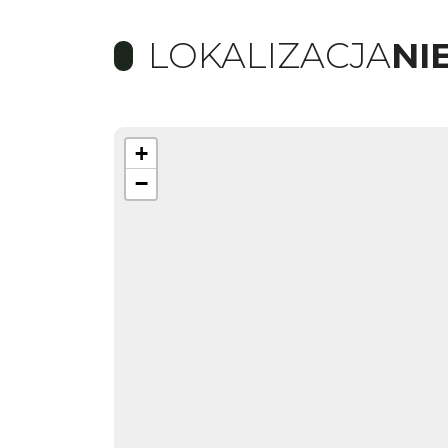
LOKALIZACJA
NI
+
−