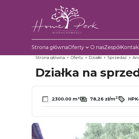
Strona główna
Oferty
O nas
Zespół
Kontak
Strona główna
Oferty
Działki
Sprzedaż
An
Działka na sprze
2
2300.00 m²
78,26 zł/m
HPK-