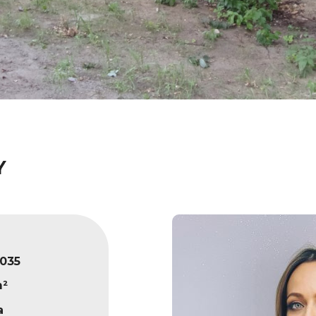
Y
035
m²
a