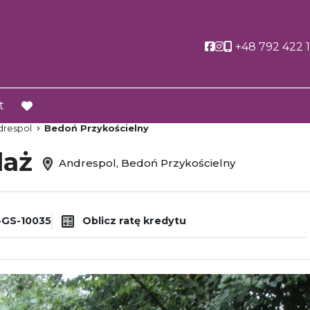
Social link
Social link
+48 792 422 
t
favorite
drespol
Bedoń Przykościelny
daż
Andrespol, Bedoń Przykościelny
GS-10035
Oblicz ratę kredytu