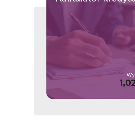
Wys
1,0