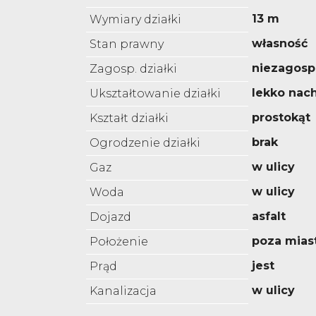
13 m
Wymiary działki
własność
Stan prawny
niezagos
Zagosp. działki
lekko nac
Ukształtowanie działki
prostokąt
Kształt działki
brak
Ogrodzenie działki
w ulicy
Gaz
w ulicy
Woda
asfalt
Dojazd
poza mia
Położenie
jest
Prąd
w ulicy
Kanalizacja