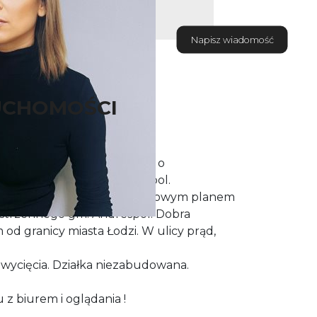
Napisz wiadomość
UCHOMOŚCI
 działkę rolno - budowlaną o
.kw w Bedoniu gm. Andrespol.
licy asfaltowej objęta miejscowym planem
strzennego gm. Andrespol. Dobra
m od granicy miasta Łodzi. W ulicy prąd,
o wycięcia. Działka niezabudowana.
z biurem i oglądania !