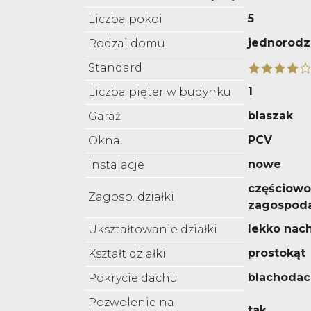
5
Liczba pokoi
jednorodz
Rodzaj domu
Standard
1
Liczba pięter w budynku
blaszak
Garaż
PCV
Okna
nowe
Instalacje
częściowo
Zagosp. działki
zagospod
lekko nac
Ukształtowanie działki
prostokąt
Kształt działki
blachoda
Pokrycie dachu
Pozwolenie na
tak