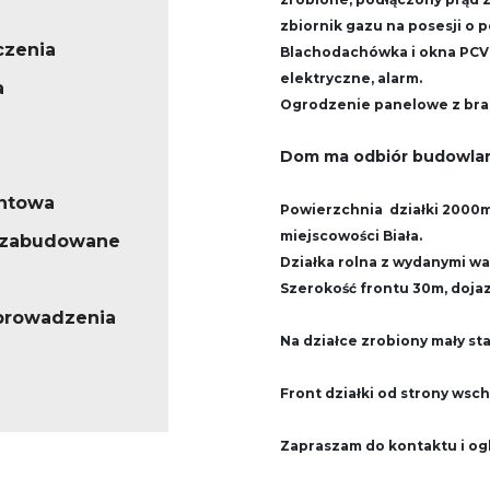
zbiornik gazu na posesji o 
czenia
Blachodachówka i okna PCV 
elektryczne, alarm.
a
Ogrodzenie panelowe z bram
Dom ma odbiór budowla
ntowa
Powierzchnia działki 2000m2
miejscowości Biała.
iezabudowane
Działka rolna z wydanymi w
Szerokość frontu 30m, doja
 prowadzenia
Na działce zrobiony mały st
Front działki od strony wsch
Zapraszam do kontaktu i og