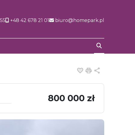
155
+48 42 678 21 01
biuro@homepark.pl
Dodaj do ulubiony
Drukuj
Udostępnij
800 000 zł