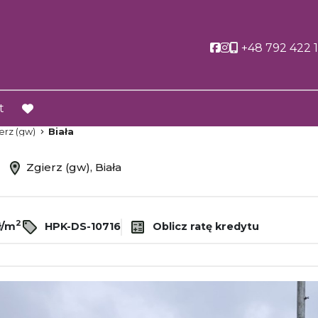
Social link
Social link
+48 792 422 
t
favorite
erz (gw)
Biała
ż
Zgierz (gw), Biała
2
ł/m
HPK-DS-10716
Oblicz ratę kredytu