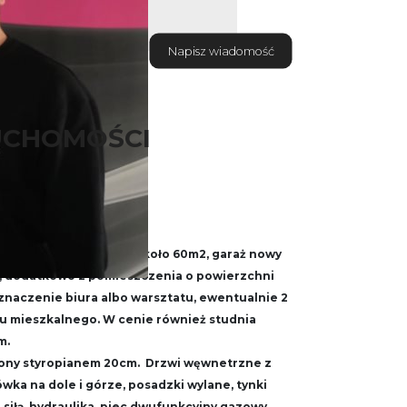
Napisz wiadomość
UCHOMOŚCI
 stawem
terze 130m2 na piętrze koło 60m2, garaż nowy
m, dodatkowo 2 pomieszczenia o powierzchni
naczenie biura albo warsztatu, ewentualnie 2
ku mieszkalnego. W cenie również studnia
m.
ony styropianem 20cm. Drzwi węwnetrzne z
ka na dole i górze, posadzki wylane, tynki
 siłą, hydraulika, piec dwufunkcyjny gazowy,