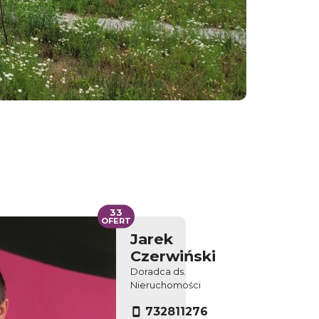
33
OFERT
Jarek
Czerwiński
Doradca ds.
Nieruchomości
732811276