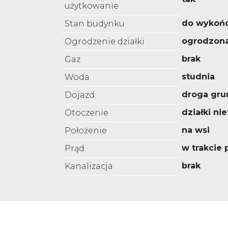
użytkowanie
do wykoń
Stan budynku
ogrodzon
Ogrodzenie działki
brak
Gaz
studnia
Woda
droga gru
Dojazd
działki n
Otoczenie
na wsi
Położenie
w trakcie
Prąd
brak
Kanalizacja