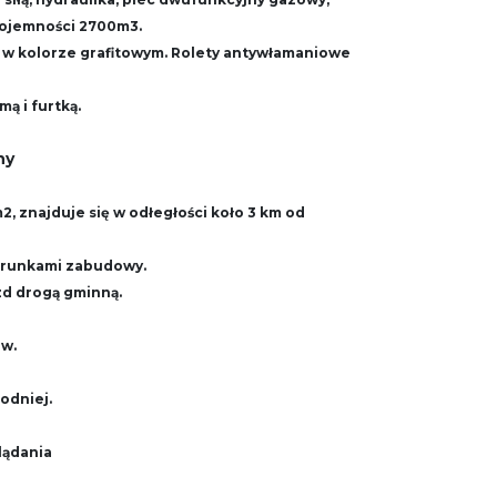
pojemności 2700m3.
w kolorze grafitowym. Rolety antywłamaniowe
ą i furtką.
ny
, znajduje się w odłegłości koło 3 km od
arunkami zabudowy.
zd drogą gminną.
aw.
odniej.
lądania