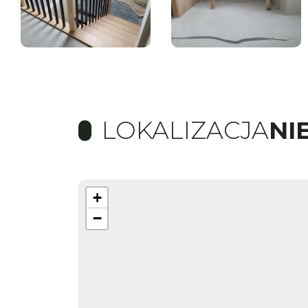
LOKALIZACJA
NI
+
−