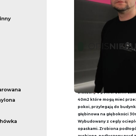
inny
OPIS
NIER
Nowy dom na działce ze
Powierzchnia 185m2 , na par
arowana
blaszany o powierzchni 25
hylona
40m2 które mogą mieć przez
pokoi, przylegają do budyn
głębinowa na głębokości 30
chówka
Wybudowany z cegly ociepl
opaskami. Zrobiona podłogów
zrobione, podłączony prąd z