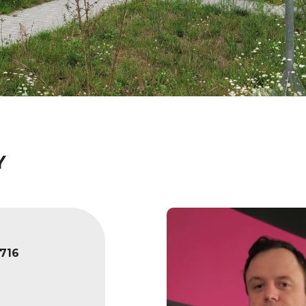
Y
716