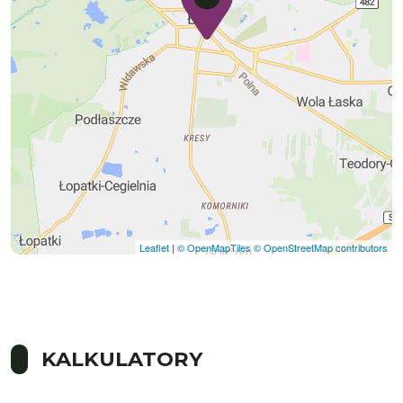
Leaflet
|
© OpenMapTiles
© OpenStreetMap contributors
KALKULATORY