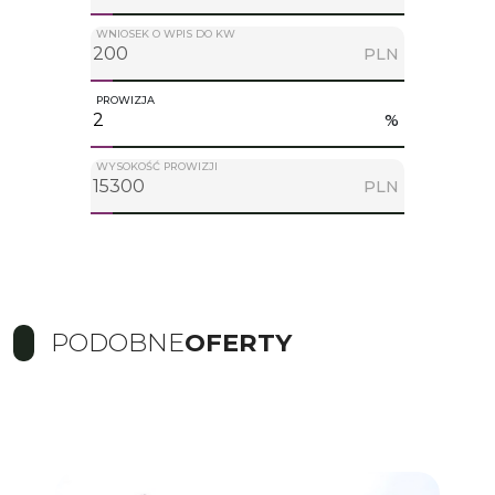
WNIOSEK O WPIS DO KW
PLN
PROWIZJA
%
WYSOKOŚĆ PROWIZJI
PLN
PODOBNE
OFERTY