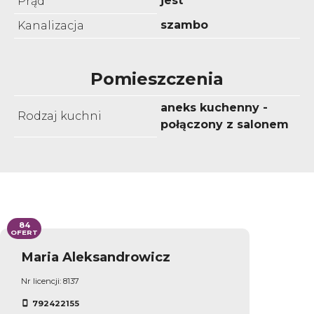
jest
Prąd
szambo
Kanalizacja
Pomieszczenia
aneks kuchenny -
Rodzaj kuchni
połączony z salonem
84
OFERT
Maria Aleksandrowicz
Nr licencji: 8137
792422155