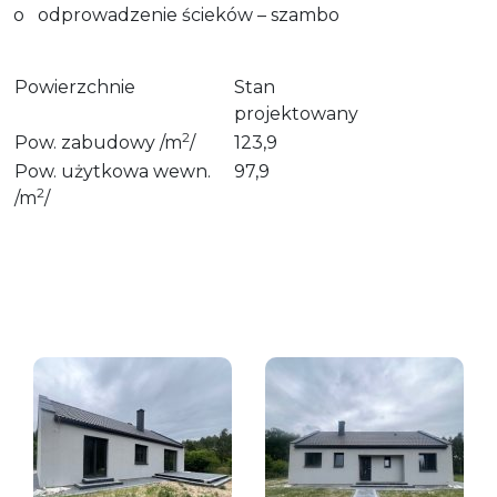
o
odprowadzenie ścieków – szambo
Powierzchnie
Stan
projektowany
2
Pow. zabudowy /m
/
123,9
Pow. użytkowa wewn.
97,9
2
/m
/