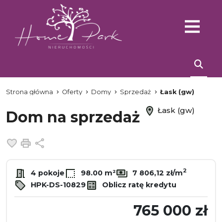
Strona główna
Oferty
Domy
Sprzedaż
Łask (gw)
Łask (gw)
Dom na sprzedaż
Dodaj do ulubionych
Drukuj
Udostępnij
2
4 pokoje
98.00 m²
7 806,12 zł/m
HPK-DS-10829
Oblicz ratę kredytu
765 000 zł