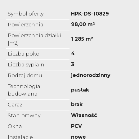
Symbol oferty
HPK-DS-10829
98,00 m²
Powierzchnia
Powierzchnia działki
1 285 m²
[m2]
4
Liczba pokoi
3
Liczba sypialni
jednorodzinny
Rodzaj domu
Technologia
pustak
budowlana
brak
Garaż
Własność
Stan prawny
PCV
Okna
nowe
Instalacje