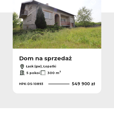
Dodaj do ulub
Dom na sprzedaż
Łask (gw), Łopatki
2
5 pokoi
300 m
549 900 zł
HPK-DS-10893