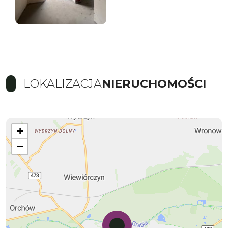
LOKALIZACJA
NIERUCHOMOŚCI
+
−